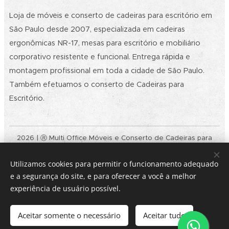
Loja de móveis e conserto de cadeiras para escritório em
São Paulo desde 2007, especializada em cadeiras
ergonômicas NR-17, mesas para escritório e mobiliário
corporativo resistente e funcional. Entrega rápida e
montagem profissional em toda a cidade de São Paulo.
Também efetuamos o conserto de Cadeiras para
Escritório.
2026 | Ⓡ Multi Office Móveis e Conserto de Cadeiras para
Escritório SP | Todos os Direitos Reservados. | Política de
privacidade | CNPJ: 09.032.901/0001-30
Utilizamos cookies para permitir o funcionamento adequado
Rodovia Raposo Tavares, 4.149 - Loja 01 - Butantã - CEP:
e a segurança do site, e para oferecer a você a melhor
05576-150 - São Paulo/SP - (11) 3731-8757 - E-mail:
contato@multiofficemoveis.com.br
experiência de usuário possível.
Cookies
Aceitar somente o necessário
Aceitar tudo