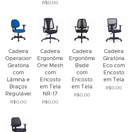
R$
0,00
Cadeira
Cadeira
Cadeira
Cadeira
Operacional
Ergonômica
Ergonômica
Giratória
Giratória
One Mesh
Bside
Eco com
com
com
com
Encosto
Lâmina e
Encosto
Encosto
em Tela
Braços
em Tela
em Tela
R$
0,00
Reguláveis
NR-17
R$
0,00
R$
0,00
R$
0,00