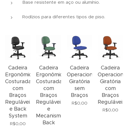
Base resistente em aço ou alumínio.
Rodízios para diferentes tipos de piso.
Cadeira
Cadeira
Cadeira
Cadeira
Ergonômica
Ergonômica
Operacional
Operacional
Costurada
Costurada
Giratória
Giratória
com
com
sem
com
Braços
Braços
Braços
Braços
Reguláveis
Reguláveis
Reguláveis
R$
0,00
e Back
e
R$
0,00
System
Mecanismo
Back
R$
0,00