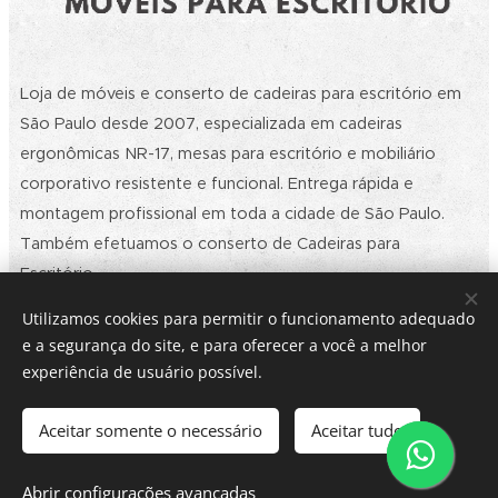
Loja de móveis e conserto de cadeiras para escritório em
São Paulo desde 2007, especializada em cadeiras
ergonômicas NR-17, mesas para escritório e mobiliário
corporativo resistente e funcional. Entrega rápida e
montagem profissional em toda a cidade de São Paulo.
Também efetuamos o conserto de Cadeiras para
Escritório.
Utilizamos cookies para permitir o funcionamento adequado
e a segurança do site, e para oferecer a você a melhor
2026 | Ⓡ Multi Office Móveis e Conserto de Cadeiras para
experiência de usuário possível.
Escritório SP | Todos os Direitos Reservados. | Política de
privacidade | CNPJ: 09.032.901/0001-30
Rodovia Raposo Tavares, 4.149 - Loja 01 - Butantã - CEP:
Aceitar somente o necessário
Aceitar tudo
05576-150 - São Paulo/SP - (11) 3731-8757 - E-mail:
contato@multiofficemoveis.com.br
Abrir configurações avançadas
Cookies