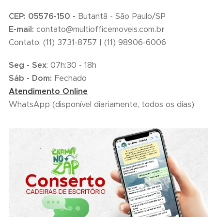
CEP: 05576-150 -
Butantã - São Paulo/SP
E-mail
:
contato@multiofficemoveis.com.br
Contato: (11) 3731-8757 | (11) 98906-6006
Seg
-
Sex
: 07h:30 - 18h
Sáb
-
Dom
:
Fechado
Atendimento Online
WhatsApp (disponível diariamente, todos os dias)