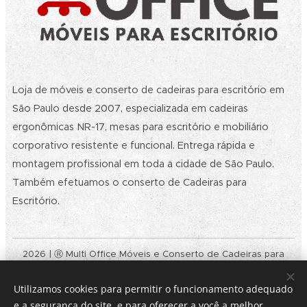
Loja de móveis e conserto de cadeiras para escritório em
São Paulo desde 2007, especializada em cadeiras
ergonômicas NR-17, mesas para escritório e mobiliário
corporativo resistente e funcional. Entrega rápida e
montagem profissional em toda a cidade de São Paulo.
Também efetuamos o conserto de Cadeiras para
Escritório.
2026 | Ⓡ Multi Office Móveis e Conserto de Cadeiras para
Escritório SP | Todos os Direitos Reservados. | Política de
privacidade | CNPJ: 09.032.901/0001-30
Utilizamos cookies para permitir o funcionamento adequado
Rodovia Raposo Tavares, 4.149 - Loja 01 - Butantã - CEP:
e a segurança do site, e para oferecer a você a melhor
05576-150 - São Paulo/SP - (11) 3731-8757 - E-mail: