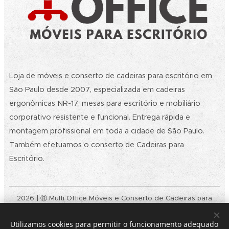
Loja de móveis e conserto de cadeiras para escritório em
São Paulo desde 2007, especializada em cadeiras
ergonômicas NR-17, mesas para escritório e mobiliário
corporativo resistente e funcional. Entrega rápida e
montagem profissional em toda a cidade de São Paulo.
Também efetuamos o conserto de Cadeiras para
Escritório.
2026 | Ⓡ Multi Office Móveis e Conserto de Cadeiras para
Escritório SP | Todos os Direitos Reservados. | Política de
privacidade | CNPJ: 09.032.901/0001-30
Utilizamos cookies para permitir o funcionamento adequado
Rodovia Raposo Tavares, 4.149 - Loja 01 - Butantã - CEP: