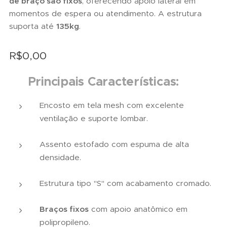
de braço são fixos
, oferecendo apoio lateral em
momentos de espera ou atendimento. A estrutura
suporta até
135kg
.
R$
0,00
✅
Principais Características:
Encosto em tela mesh com excelente
ventilação e suporte lombar.
Assento estofado com espuma de alta
densidade.
Estrutura tipo "S" com acabamento cromado.
Braços fixos
com apoio anatômico em
polipropileno.