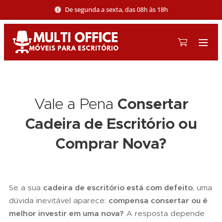
De segunda a sexta, das 08h às 18h
Vale a Pena
Consertar
Cadeira de Escritório ou
Comprar Nova?
Se a sua
cadeira de escritório está com defeito
, uma
dúvida inevitável aparece:
compensa consertar ou é
melhor investir em uma nova?
A resposta depende