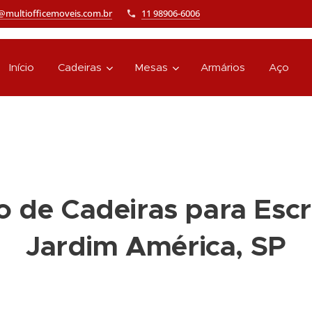
@multiofficemoveis.com.br
11 98906-6006
Início
Cadeiras
Mesas
Armários
Aço
 de Cadeiras para Escr
Jardim América, SP