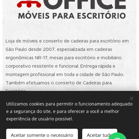
Loja de móveis e conserto de cadeiras para escritório em
São Paulo desde 2007, especializada em cadeiras
ergonômicas NR-17, mesas para escritório e mobiliário
corporativo resistente e funcional. Entrega rápida e
montagem profissional em toda a cidade de São Paulo.
Também efetuamos o conserto de Cadeiras para
Escritório.
Utilizamos cookies para permitir o funcionamento adequado
e a segurança do site, e para oferecer a você a melhor
2026 | Ⓡ Multi Office Móveis e Conserto de Cadeiras para
experiência de usuário possível.
Escritório SP | Todos os Direitos Reservados. | Política de
privacidade | CNPJ: 09.032.901/0001-30
Rodovia Raposo Tavares, 4.149 - Loja 01 - Butantã - CEP:
Aceitar somente o necessário
Aceitar tudo
05576-150 - São Paulo/SP - (11) 3731-8757 - E-mail: