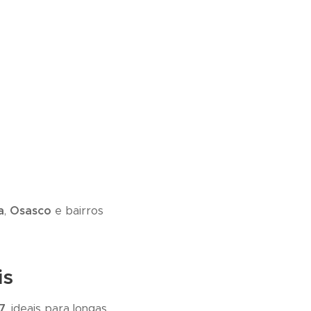
a
,
Osasco
e bairros
is
7
, ideais para longas