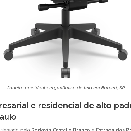
Cadeira presidente ergonômica de tela em Barueri, SP
sarial e residencial de alto pad
aulo
vilegiado pela
Rodovia Castello Branco
e
Estrada dos R