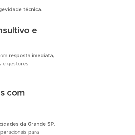
ngevidade técnica
.
sultivo e
 com
resposta imediata,
s e gestores
as com
 cidades da Grande SP
,
peracionais para