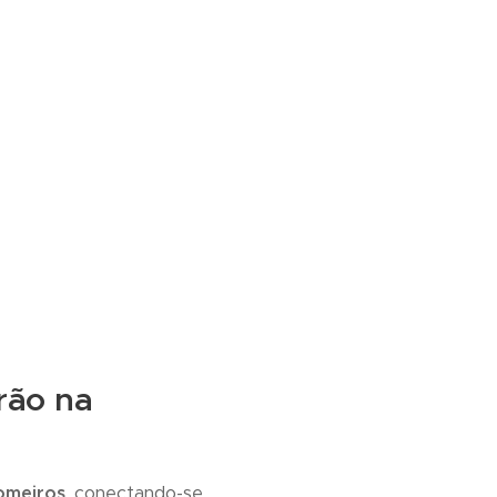
rão na
omeiros
, conectando-se