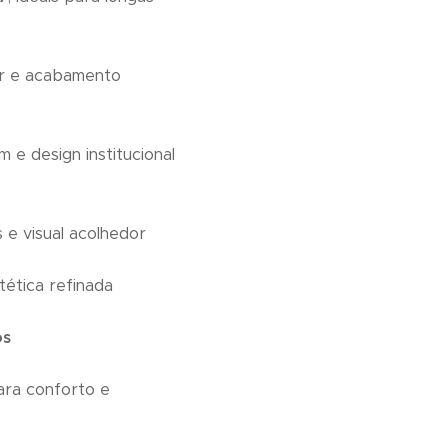
bar e acabamento
 e design institucional
s e visual acolhedor
tética refinada
os
ara conforto e