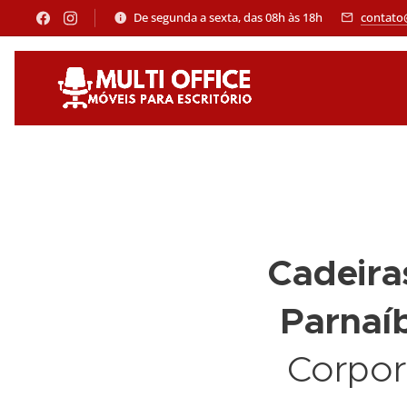
De segunda a sexta, das 08h às 18h
contato
Cadeira
Parnaí
Corpora