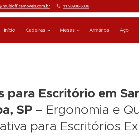
@multiofficemoveis.com.br
11 98906-6006
Início
Cadeiras
Mesas
Armários
Aço
s para Escritório em Sa
ba, SP
– Ergonomia e Qu
tiva para Escritórios E