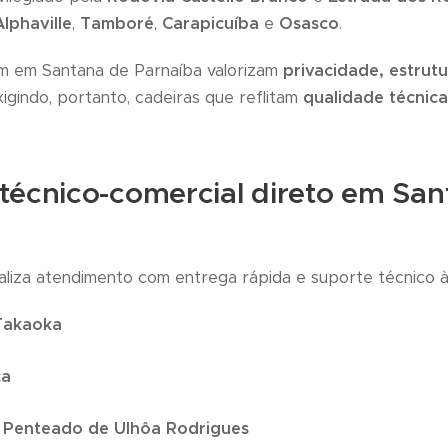
Alphaville
,
Tamboré
,
Carapicuíba
e
Osasco
.
am em Santana de Parnaíba valorizam
privacidade, estrut
gindo, portanto, cadeiras que reflitam
qualidade técnica
técnico-comercial direto em San
aliza atendimento com entrega rápida e suporte técnico à
 Takaoka
ca
 Penteado de Ulhôa Rodrigues