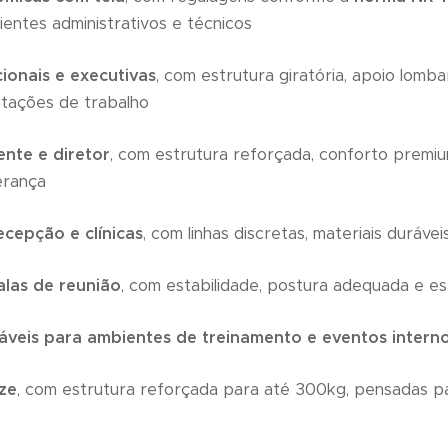
entes administrativos e técnicos
ionais e executivas
, com estrutura giratória, apoio lom
stações de trabalho
ente e diretor
, com estrutura reforçada, conforto premium
erança
ecepção e clínicas
, com linhas discretas, materiais durávei
alas de reunião
, com estabilidade, postura adequada e es
áveis para ambientes de treinamento e eventos intern
ize
, com estrutura reforçada para até 300kg, pensadas p