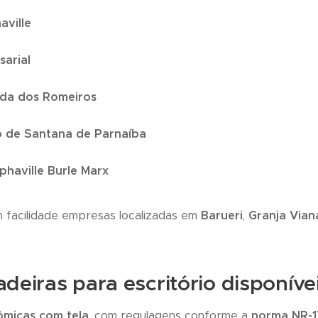
aville
arial
ada dos Romeiros
o de Santana de Parnaíba
phaville Burle Marx
acilidade empresas localizadas em
Barueri
,
Granja Vian
deiras para escritório disponíve
ômicas com tela
, com regulagens conforme a
norma NR-1