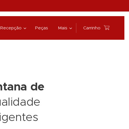
Recepção
Peças
Mais
Carrinho
ntana de
alidade
xigentes