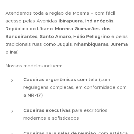
Atendemos toda a região de Moema – com fácil
acesso pelas Avenidas
Ibirapuera
,
Indianópolis
,
República do Líbano
,
Moreira Guimarães
,
dos
Bandeirantes
,
Santo Amaro
,
Hélio Pellegrino
e pelas
tradicionais ruas como
Juquis
,
Nhambiquaras
,
Jurema
e
Iraí
.
Nossos modelos incluem:
Cadeiras ergonômicas com tela
(com
regulagens completas, em conformidade com
a
NR-17
)
Cadeiras executivas
para escritórios
modernos e sofisticados
Cadeiras para salas de reunião
, com estética